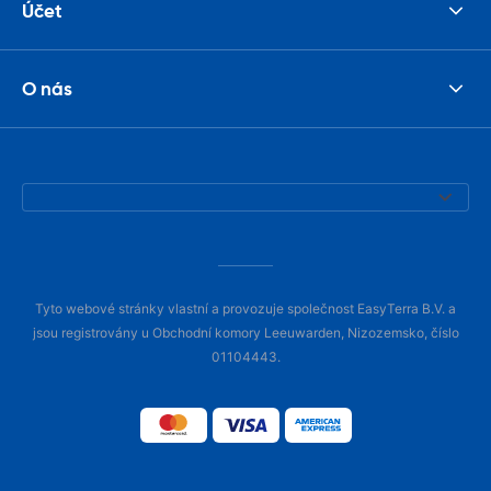
Účet
O nás
Tyto webové stránky vlastní a provozuje společnost EasyTerra B.V. a
jsou registrovány u Obchodní komory Leeuwarden, Nizozemsko, číslo
01104443.