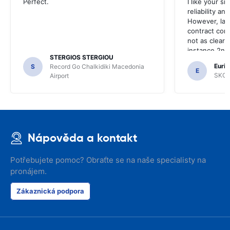
Perfect.
I like your s
reliability a
However, late
contract con
not as clear 
instance 2nd 
STERGIOS STERGIOU
the most imp
Euric
S
Record Go Chalkidiki Macedonia
your site.
E
SKG R
Airport
Nápověda a kontakt
Potřebujete pomoc? Obraťte se na naše specialisty na
pronájem.
Zákaznická podpora