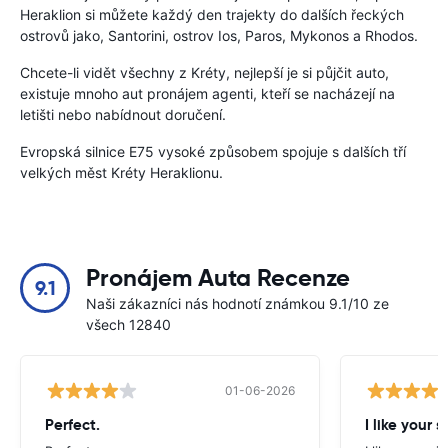
Heraklion si můžete každý den trajekty do dalších řeckých
ostrovů jako, Santorini, ostrov Ios, Paros, Mykonos a Rhodos.
Chcete-li vidět všechny z Kréty, nejlepší je si půjčit auto,
existuje mnoho aut pronájem agenti, kteří se nacházejí na
letišti nebo nabídnout doručení.
Evropská silnice E75 vysoké způsobem spojuje s dalších tří
velkých měst Kréty Heraklionu.
Pronájem Auta Recenze
9.1
Naši zákazníci nás hodnotí známkou 9.1/10 ze
všech 12840
01-06-2026
Perfect.
I like your s