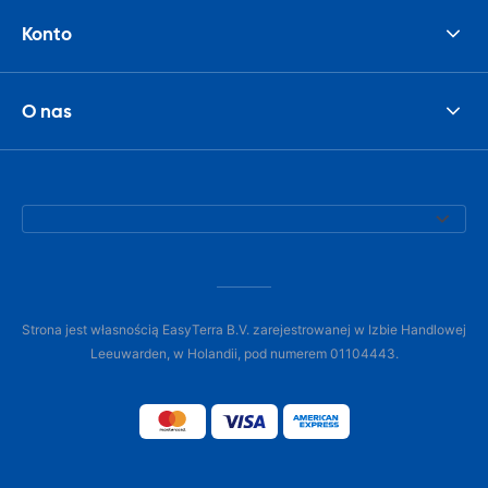
Konto
O nas
Strona jest własnością EasyTerra B.V. zarejestrowanej w Izbie Handlowej
Leeuwarden, w Holandii, pod numerem 01104443.