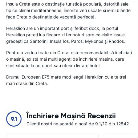
Insula Creta este o destinaţie turistică populară, datorită sale
tipice climei mediteraneene, însorite veri uscate şi ierni blânde
face Creta o destinaţie de vacanţă perfectă.
Heraklion are un important port şi feribot dock, la portul
Heraklion puteţi lua fiecare zi feriboturi spre celelalte insule
greceşti ca Santorini, Insula Ios, Paros, Mykonos şi Rhodos.
Pentru a vedea toate din Creta, este recomandabil să închiriaţi
o maşină, există mai mulţi agenţi de închiriere masina, care
sunt situate la aeroport sau oferim livrare hotel.
Drumul European E75 mare mod leagă Heraklion cu alte trei
mari orase din Creta.
Închiriere Mașină Recenzii
9.1
Clienții noștri ne acordă o notă de 9.1/10 din 12842