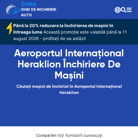
Creta
GHID DE INCHIRIERI
AUTO
Până la 20% reducere la închirierea de mașini în
întreaga lume
Această promoție este valabilă până la 11
august 2026 - profitați de ea astăzi!
Aeroportul Internațional
Heraklion Închiriere De
Maşini
Căutați mașini de închiriat în Aeroportul Internațional
Heraklion
Comparăm toți furnizorii cunoscuți