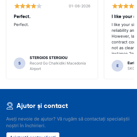
01-06-2026
Perfect.
I like your s
Perfect.
I like your s
reliability a
However, late
contract con
not as clear 
instance 2nd 
STERGIOS STERGIOU
the most imp
Euric
S
Record Go Chalkidiki Macedonia
your site.
E
SKG R
Airport
Ajutor și contact
Aveți nevoie de ajutor? Vă rugăm să contactați specialiștii
noștri în închirieri.