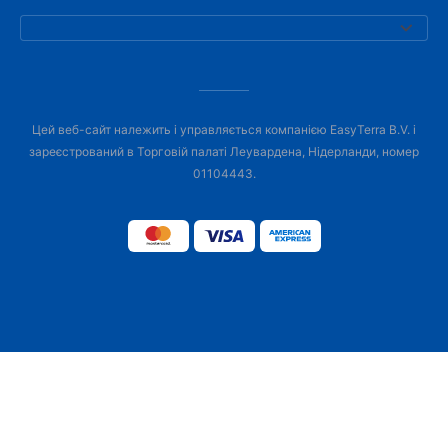
Цей веб-сайт належить і управляється компанією EasyTerra B.V. і
зареєстрований в Торговій палаті Леувардена, Нідерланди, номер
01104443.