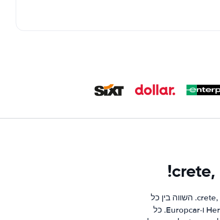
מנוע ההזמנות שלנו מוצא את המחירים הנמוכים ביותר מרוב ספקי השכרת הרכב בcrete, GR. השווה בין כל
החברות המובילות בcrete, GR כגון; Hertz, Avis, Alamo, Thrifty, Sixt, Europcar, Budget ו-Europcar. כל