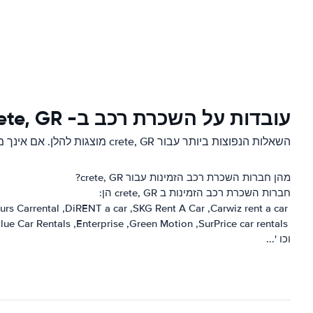
עובדות על השכרת רכב ב- crete, GR
השאלות הנפוצות ביותר עבור crete, GR מוצגות להלן. אם אינך מוצא תשובה לשאלתך, עיין בדף
מהן חברות השכרת רכב הזמינות עבור crete, GR?
חברות השכרת רכב הזמינות ב crete, GR הן:
urs Carrental
DiRENT a car
SKG Rent A Car
Carwiz rent a car
lue Car Rentals
Enterprise
Green Motion
SurPrice car rentals
וכו '...