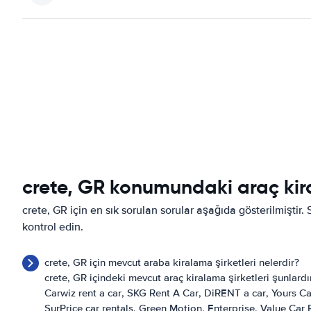
crete, GR konumundaki araç kira
crete, GR için en sık sorulan sorular aşağıda gösterilmişti
kontrol edin.
crete, GR için mevcut araba kiralama şirketleri nelerdir?
crete, GR içindeki mevcut araç kiralama şirketleri şunlardı
Carwiz rent a car
SKG Rent A Car
DiRENT a car
Yours Ca
SurPrice car rentals
Green Motion
Enterprise
Value Car 