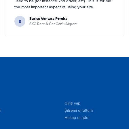
used to be (for instance 2nd driver, etc). This is for me
the most important aspect of using your site.
Eurico Ventura Pereira
E
SKG Rent A Car Corfu Airport
Giriş yap
i
Şifremi unuttum
Hesap oluştur