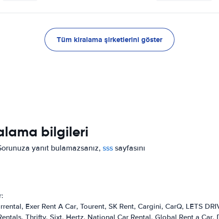
Tüm kiralama şirketlerini göster
lama bilgileri
r. Sorunuza yanıt bulamazsanız,
sss
sayfasını
r:
rrental
Exer Rent A Car
Tourent
SK Rent
Cargini
CarQ
LETS DRI
Rentals
Thrifty
Sixt
Hertz
National Car Rental
Global Rent a Car