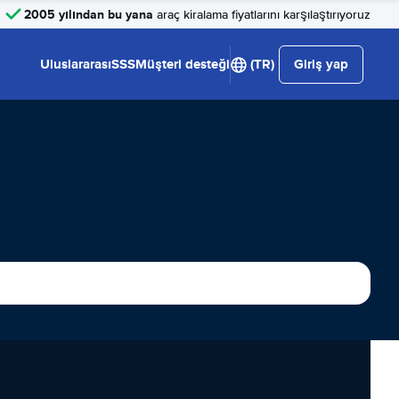
2005 yılından bu yana
araç kiralama fiyatlarını karşılaştırıyoruz
Uluslararası
SSS
Müşteri desteği
(TR)
Giriş yap