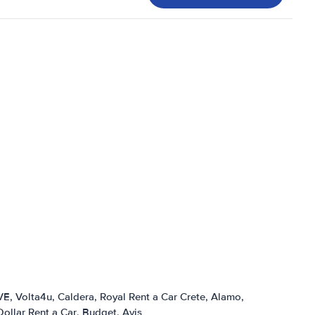
VE
Volta4u
Caldera
Royal Rent a Car Crete
Alamo
Dollar Rent a Car
Budget
Avis