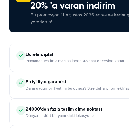
20% 'a varan indirim
Bu promosyon 11 Ağustos 2026 adresine kadar ge
yararlanın!
Ücretsiz iptal
Planlanan teslim alma saatinden 48 saat öncesine kadar
En iyi fiyat garantisi
Daha uygun bir fiyat mı buldunuz? Size daha iyi bir teklif 
24000'den fazla teslim alma noktası
Dünyanın dört bir yanındaki lokasyonlar