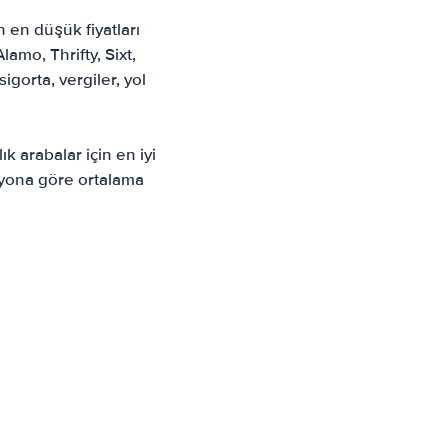
 en düşük fiyatları
lamo, Thrifty, Sixt,
gorta, vergiler, yol
ık arabalar için en iyi
asyona göre ortalama