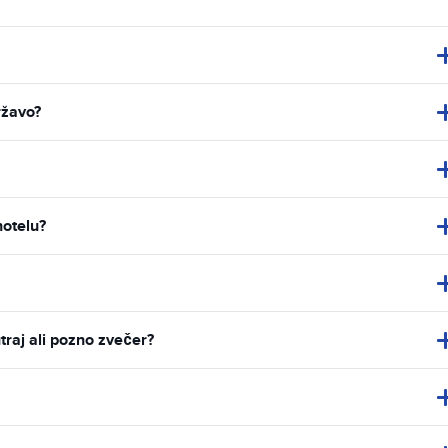
ržavo?
hotelu?
traj ali pozno zvečer?