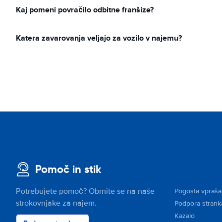
Kaj pomeni povračilo odbitne franšize?
Katera zavarovanja veljajo za vozilo v najemu?
Pomoč in stik
Potrebujete pomoč? Obrnite se na naše
Pogosta vpraša
strokovnjake za najem.
Podpora stran
Kazalo