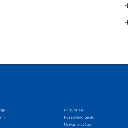
nja
Prijavite se
kam
Pozabljeno geslo
Ustvarite račun