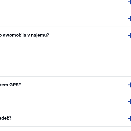
ijo avtomobila v najemu?
istem GPS?
sedež?