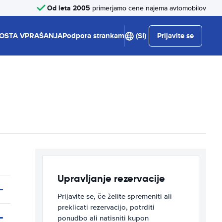
Od leta 2005
primerjamo cene najema avtomobilov
OSTA VPRAŠANJA
Podpora strankam
(SI)
Prijavite se
Upravljanje rezervacije
Prijavite se, če želite spremeniti ali
preklicati rezervacijo, potrditi
ponudbo ali natisniti kupon