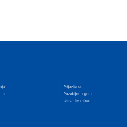
nja
Prijavite se
kam
Pozabljeno geslo
Ustvarite račun