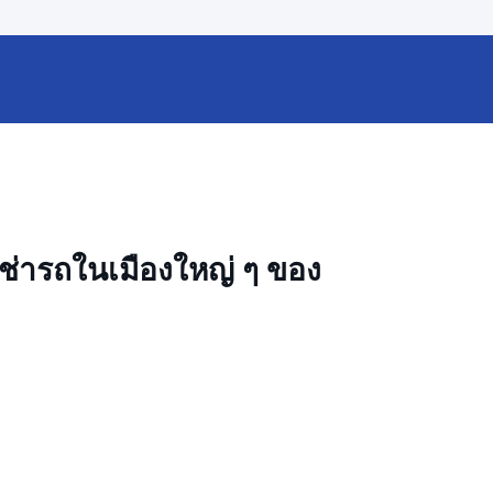
เช่ารถในเมืองใหญ่ ๆ ของ