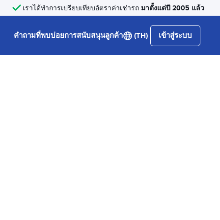
มาตั้งแต่ปี 2005 แล้ว
เราได้ทำการเปรียบเทียบอัตราค่าเช่ารถ
คำถามที่พบบ่อย
การสนับสนุนลูกค้า
(TH)
เข้าสู่ระบบ